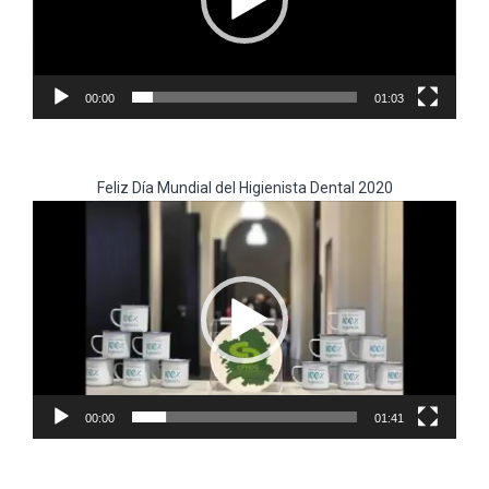
00:00
01:03
Feliz Día Mundial del Higienista Dental 2020
Reproductor
de
vídeo
00:00
01:41