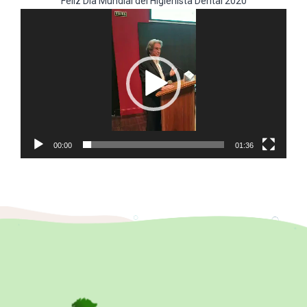
Feliz Día Mundial del Higienista Dental 2020
Reproductor
de
vídeo
00:00
01:36