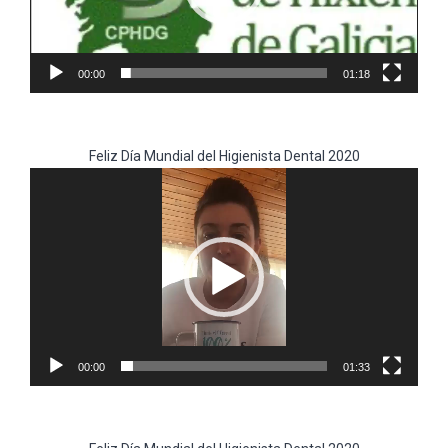
00:00
01:18
Feliz Día Mundial del Higienista Dental 2020
Reproductor
de
vídeo
00:00
01:33