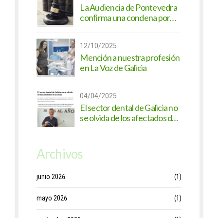
La Audiencia de Pontevedra
confirma una condena por
intrusismo en higiene dental -
Nueva noticia en La Gaceta
12/10/2025
Dental
Mención a nuestra profesión
en La Voz de Galicia
04/04/2025
El sector dental de Galicia no
se olvida de los afectados de
la Dana - Nueva noticia en el
Diario de Pontevedra
Archivos
junio 2026
(1)
mayo 2026
(1)