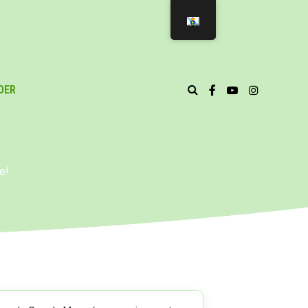
DER
e!