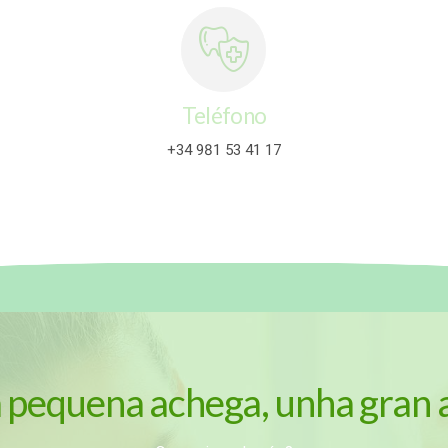
Teléfono
+34 981 53 41 17
 pequena achega, unha gran 