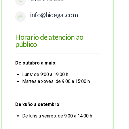
info@hidegal.com
Horario de atención ao
público
De outubro a maio:
Luns: de 9:00 a 19:00 h
Martes a xoves: de 9:00 a 15:00 h
De xuño a setembro:
De luns a venres: de 9:00 a 14:00 h