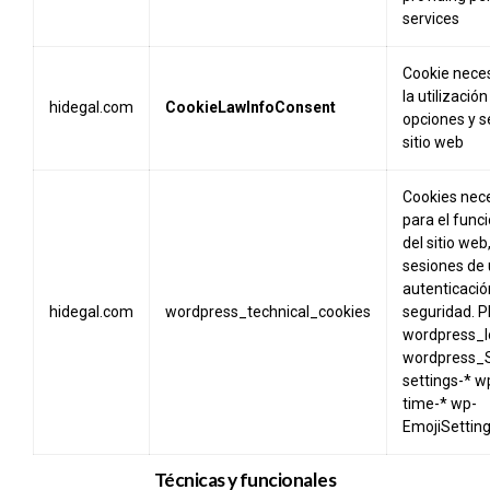
services
Cookie neces
la utilización
hidegal.com
CookieLawInfoConsent
opciones y se
sitio web
Cookies nec
para el fun
del sitio web
sesiones de 
autenticació
hidegal.com
wordpress_technical_cookies
seguridad. 
wordpress_l
wordpress_
settings-* w
time-* wp-
EmojiSettin
Técnicas y funcionales