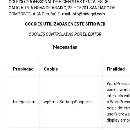
COLEGIO PROFESIONAL DE HIGIENISTAS DENTALES DE
GALICIA. RUA NOVA DE ABAIXO, 23 – 15701 SANTIAGO DE
COMPOSTELA (A Coruña). E-mail: info@hidegal.com
COOKIES UTILIZADAS EN ESTE SITIO WEB
COOKIES CONTROLADAS POR EL EDITOR
Necesarias
Propiedad
Cookie
Finalidad
WordPress se
cookie when
interacts wi
hidegal.com
wpEmojiSettingsSupports
a WordPress s
helps determ
user’s brows
display emoji