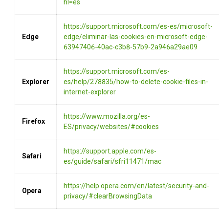
hl=es
https://support.microsoft.com/es-es/microsoft-
Edge
edge/eliminar-las-cookies-en-microsoft-edge-
63947406-40ac-c3b8-57b9-2a946a29ae09
https://support.microsoft.com/es-
Explorer
es/help/278835/how-to-delete-cookie-files-in-
internet-explorer
https://www.mozilla.org/es-
Firefox
ES/privacy/websites/#cookies
https://support.apple.com/es-
Safari
es/guide/safari/sfri11471/mac
https://help.opera.com/en/latest/security-and-
Opera
privacy/#clearBrowsingData