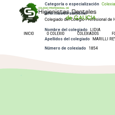
Categoría o especialización
Colexi
Información adicional
Colegiado del Colegio Profesional de H
Nombre del colegiado
LIDIA
INICIO
O COLEXIO
COLEXIADOS
F
Apellidos del colegiado
MARILLI RE
Número de colexiado
1854