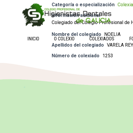
Categoría o especialización
Colexi
Información adicional
Colegiado del Colegio Profesional de H
Nombre del colegiado
NOELIA
INICIO
O COLEXIO
COLEXIADOS
F
Apellidos del colegiado
VARELA RE
Número de colexiado
1253