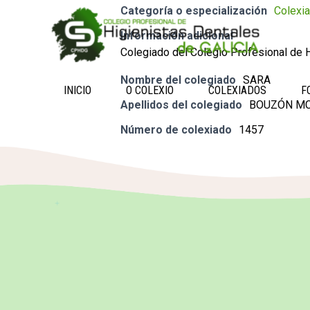
Categoría o especialización
Colexi
Información adicional
Colegiado del Colegio Profesional de H
Nombre del colegiado
SARA
INICIO
O COLEXIO
COLEXIADOS
F
Apellidos del colegiado
BOUZÓN M
Número de colexiado
1457